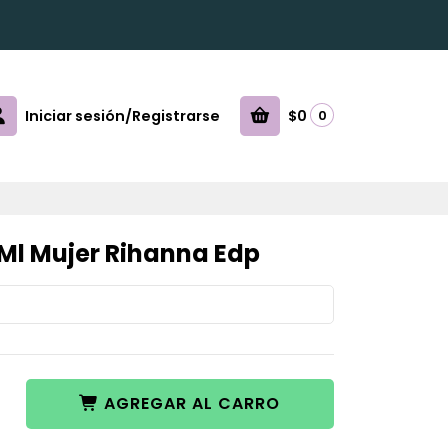
Iniciar sesión/Registrarse
$0
0
0Ml Mujer Rihanna Edp
AGREGAR AL CARRO