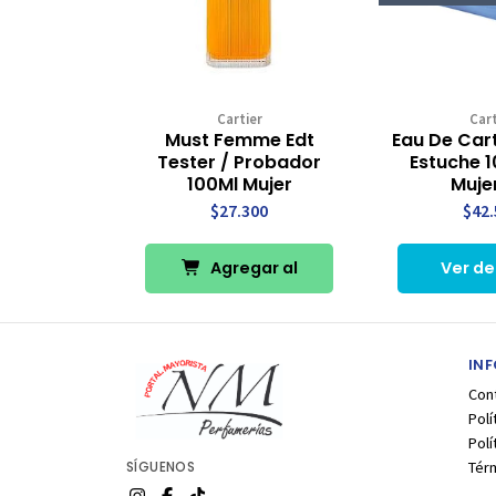
Cartier
Cart
Must Femme Edt
Eau De Cart
Tester / Probador
Estuche 
100Ml Mujer
Muje
$27.300
$42.
Agregar al
Ver de
Carro
IN
Con
Polí
Pol
Tér
SÍGUENOS