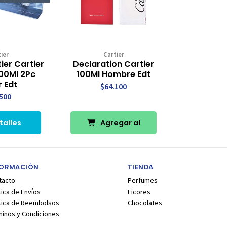
ier
Cartier
ier Cartier
Declaration Cartier
100Ml 2Pc
100Ml Hombre Edt
r Edt
$64.100
500
talles
Agregar al
Carro
FORMACIÓN
TIENDA
tacto
Perfumes
tica de Envíos
Licores
ítica de Reembolsos
Chocolates
minos y Condiciones