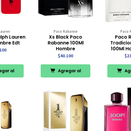
Lauren
Paco Rabanne
Paco 
alph Lauren
Xs Black Paco
Paco 
mbre Edt
Rabanne 100Ml
Tradicio
Hombre
100Ml H
100
$40.100
$2
gar al
Agregar al
Agr
rro
Carro
Ca