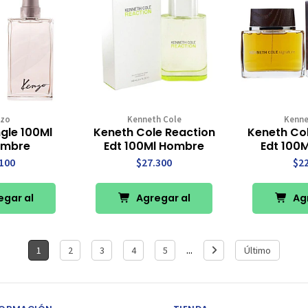
zo
Kenneth Cole
Kenne
gle 100Ml
Keneth Cole Reaction
Keneth Col
ombre
Edt 100Ml Hombre
Edt 100
100
$27.300
$2
gar al
Agregar al
Agr
rro
Carro
Ca
...
1
2
3
4
5
Último