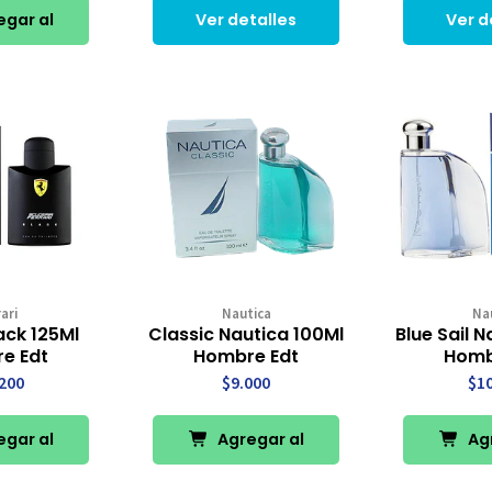
gar al
Ver detalles
Ver d
rro
ari
Nautica
Na
ack 125Ml
Classic Nautica 100Ml
Blue Sail N
e Edt
Hombre Edt
Homb
200
$9.000
$1
gar al
Agregar al
Agr
rro
Carro
Ca