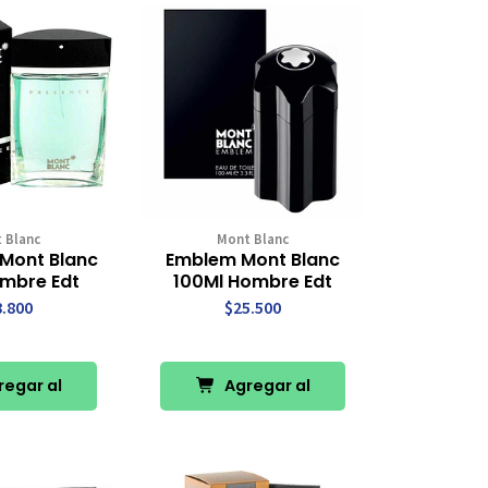
 Blanc
Mont Blanc
Mont Blanc
Emblem Mont Blanc
mbre Edt
100Ml Hombre Edt
8.800
$25.500
egar al
Agregar al
rro
Carro