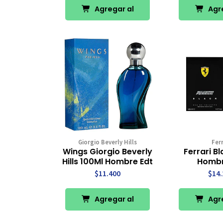
Agregar al
Agre
Carro
Ca
Giorgio Beverly Hills
Ferr
Wings Giorgio Beverly
Ferrari Bl
Hills 100Ml Hombre Edt
Hombr
$11.400
$14.
Agregar al
Agre
Carro
Ca