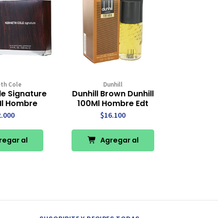
th Cole
Dunhill
e Signature
Dunhill Brown Dunhill
Ml Hombre
100Ml Hombre Edt
2.000
$16.100
egar al
Agregar al
rro
Carro