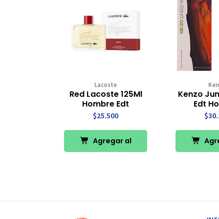
Lacoste
Ken
Red Lacoste 125Ml
Kenzo Jun
Hombre Edt
Edt H
$25.500
$30.
Agregar al
Agre
Carro
Ca