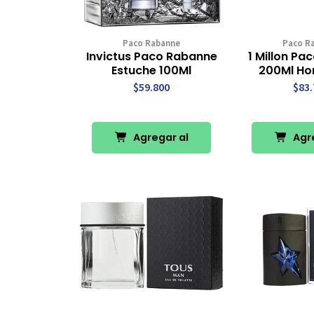
Paco Rabanne
Paco R
Invictus Paco Rabanne
1 Millon P
Estuche 100Ml
200Ml Ho
$59.800
$83.
Agregar al
Agre
Carro
Ca