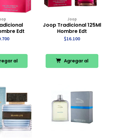
oop
Joop
adicional
Joop Tradicional 125Ml
ombre Edt
Hombre Edt
9.700
$16.100
egar al
Agregar al
rro
Carro