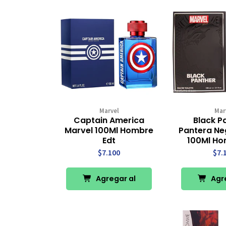
Marvel
Mar
Captain America
Black P
Marvel 100Ml Hombre
Pantera Ne
Edt
100Ml Ho
$7.100
$7.
Agregar al
Agre
Carro
Ca