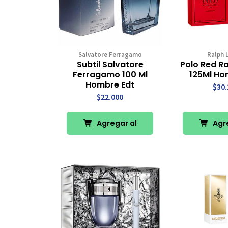
Salvatore Ferragamo
Ralph 
Subtil Salvatore
Polo Red R
Ferragamo 100 Ml
125Ml Ho
Hombre Edt
$30.
$22.000
Agregar al
Agre
Carro
Ca