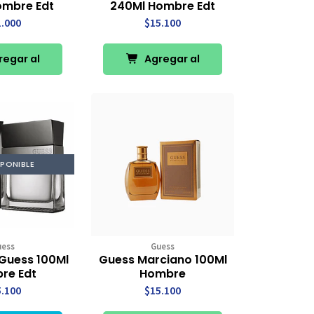
ombre Edt
240Ml Hombre Edt
1.000
$15.100
egar al
Agregar al
rro
Carro
SPONIBLE
uess
Guess
Guess 100Ml
Guess Marciano 100Ml
re Edt
Hombre
5.100
$15.100