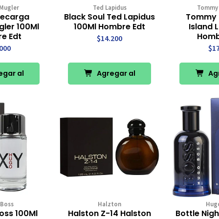
 Mugler
Ted Lapidus
Tommy
Recarga
Black Soul Ted Lapidus
Tommy 
gler 100Ml
100Ml Hombre Edt
Island 
e Edt
Homb
$14.200
000
$1
gar al
Agregar al
Agr
rro
Carro
Ca
Boss
Halzton
Hug
oss 100Ml
Halston Z-14 Halston
Bottle Nig