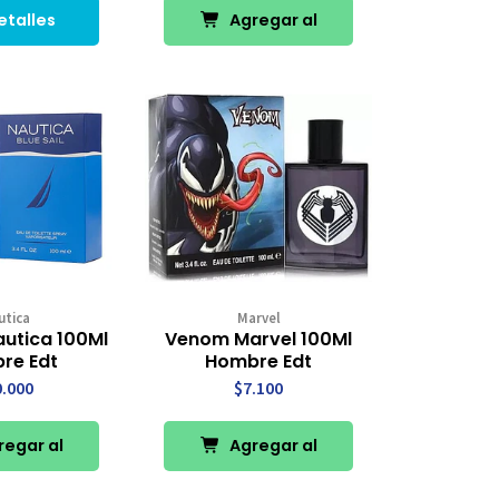
etalles
Agregar al
Carro
utica
Marvel
autica 100Ml
Venom Marvel 100Ml
re Edt
Hombre Edt
0.000
$7.100
egar al
Agregar al
rro
Carro