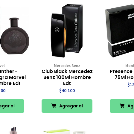
vel
Mercedes Benz
Mont
anther-
Club Black Mercedez
Presence 
gra Marvel
Benz 100Ml Hombre
75Ml Ho
mbre Edt
Edt
$1
100
$40.100
gar al
Agregar al
Agr
rro
Carro
Ca