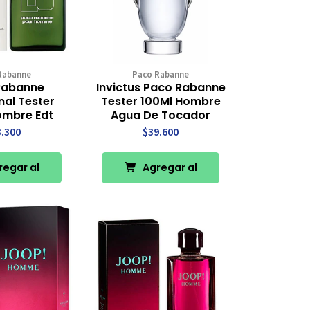
Rabanne
Paco Rabanne
Rabanne
Invictus Paco Rabanne
nal Tester
Tester 100Ml Hombre
ombre Edt
Agua De Tocador
3.300
$39.600
egar al
Agregar al
rro
Carro