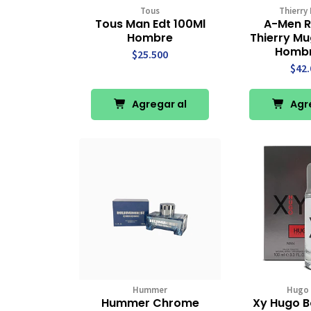
Tous
Thierry
Tous Man Edt 100Ml
A-Men 
Hombre
Thierry Mu
Hombr
$25.500
$42.
Agregar al
Agre
Carro
Ca
Hummer
Hugo 
Hummer Chrome
Xy Hugo B