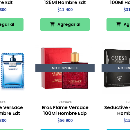
e Edt
125Ml Hombre Edt
100Ml H
800
$11.400
$3
gar al
Agregar al
Agr
rro
Carro
Ca
NO DISPONIBLE
NO DI
ace
Versace
G
he Versace
Eros Flame Versace
Seductive 
mbre Edt
100Ml Hombre Edp
Homb
300
$56.900
$1