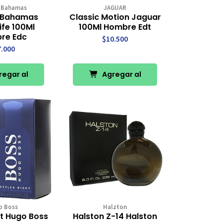
 Bahamas
JAGUAR
Bahamas
Classic Motion Jaguar
Life 100Ml
100Ml Hombre Edt
re Edc
$10.500
7.000
egar al
Agregar al
rro
Carro
o Boss
Halzton
ht Hugo Boss
Halston Z-14 Halston