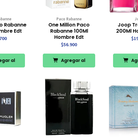
abanne
Paco Rabanne
J
aco Rabanne
One Million Paco
Joop Tr
mbre Edt
Rabanne 100Ml
200Ml H
Hombre Edt
700
$1
$56.900
gar al
Agregar al
Agr
rro
Carro
Ca