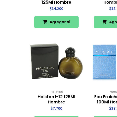
125Ml Hombre
Hombr
$14.200
$18.
Agregar al
Agre
Carro
Ca
Halston
Vers
Halston I-12 125Ml
Eau Fraic
Hombre
100Ml Ho
$7.700
$37.