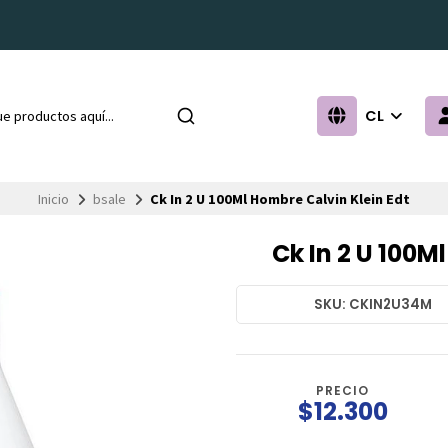
CL
Inicio
bsale
Ck In 2 U 100Ml Hombre Calvin Klein Edt
Ck In 2 U 100M
SKU: CKIN2U34M
PRECIO
$12.300