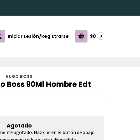
Iniciar sesión/Registrarse
$0
0
HUGO BOSS
go Boss 90Ml Hombre Edt
Agotado
mente agotado. Haz clic en el botón de abajo
os cuando vuelva a estar disponible.