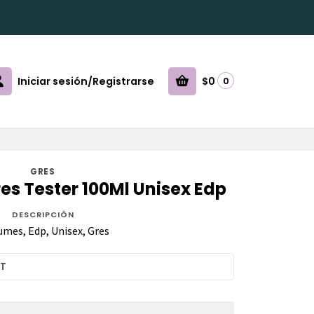
Iniciar sesión/Registrarse
$0
0
GRES
es Tester 100Ml Unisex Edp
DESCRIPCIÓN
umes, Edp, Unisex, Gres
ST