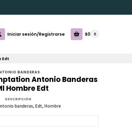
Iniciar sesión/Registrarse
$0
0
e Edt
NTONIO BANDERAS
mptation Antonio Banderas
l Hombre Edt
DESCRIPCIÓN
ntonio banderas, Edt, Hombre