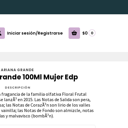
Iniciar sesión/Registrarse
$0
0
ARIANA GRANDE
Grande 100Ml Mujer Edp
DESCRIPCIÓN
 fragancia de la familia olfativa Floral Frutal
e lanzÃ³ en 2015. Las Notas de Salida son pera,
; las Notas de CorazÃ³n son lirio de los valles
 vainilla; las Notas de Fondo son almizcle, notas
as y malvavisco (bombÃ³n).