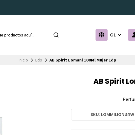
CL
Inicio
Edp
AB Spirit Lomani 100Ml Mujer Edp
AB Spirit L
Perfu
SKU: LOMMILION34W