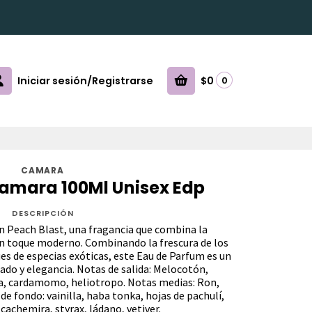
Iniciar sesión/Registrarse
$0
0
CAMARA
Camara 100Ml Unisex Edp
DESCRIPCIÓN
n Peach Blast, una fragancia que combina la
un toque moderno. Combinando la frescura de los
s de especias exóticas, este Eau de Parfum es un
ado y elegancia. Notas de salida: Melocotón,
a, cardamomo, heliotropo. Notas medias: Ron,
de fondo: vainilla, haba tonka, hojas de pachulí,
 cachemira, styrax, ládano, vetiver.