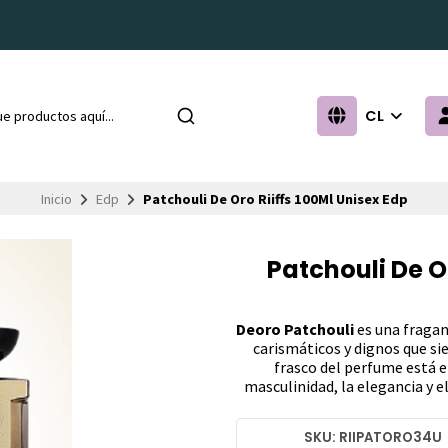
CL
Inicio
Edp
Patchouli De Oro Riiffs 100Ml Unisex Edp
Patchouli De O
Deoro Patchouli
es una fragan
carismáticos y dignos que sie
frasco del perfume está e
masculinidad, la elegancia y e
SKU: RIIPATORO34U