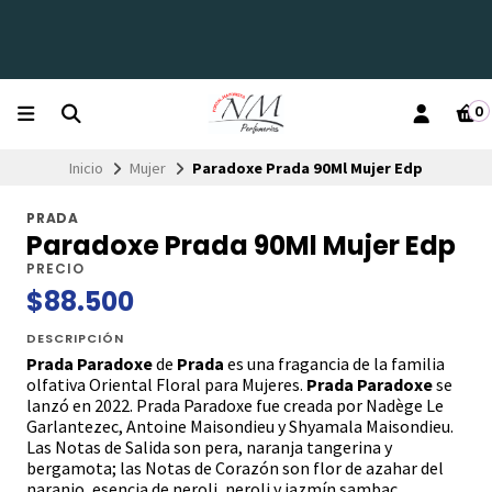
0
Inicio
Mujer
Paradoxe Prada 90Ml Mujer Edp
PRADA
Paradoxe Prada 90Ml Mujer Edp
PRECIO
$88.500
DESCRIPCIÓN
Prada Paradoxe
de
Prada
es una fragancia de la familia
olfativa Oriental Floral para Mujeres.
Prada Paradoxe
se
lanzó en 2022. Prada Paradoxe fue creada por Nadège Le
Garlantezec, Antoine Maisondieu y Shyamala Maisondieu.
Las Notas de Salida son pera, naranja tangerina y
bergamota; las Notas de Corazón son flor de azahar del
naranjo, esencia de neroli, neroli y jazmín sambac