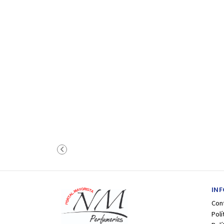
IN
Con
Polí