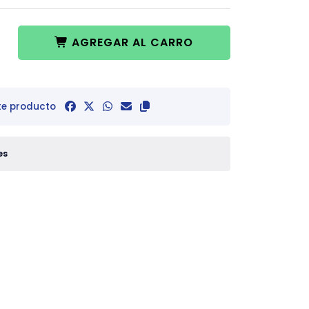
AGREGAR AL CARRO
te producto
es