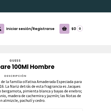
Iniciar sesión/Registrarse
$0
0
GUESS
are 100Ml Hombre
DESCRIPCIÓN
 de la familia olfativa Amaderada Especiada para
6. La Nariz detrás de esta fragrancia es Jacques
on bergamota, pimienta blanca y bayas de enebro;
nio, madera de cachemira y jazmín; las Notas de
 almizcle, pachulí y cedro.