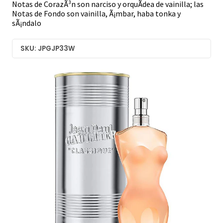
Notas de CorazÃ³n son narciso y orquÃ­dea de vainilla; las
Notas de Fondo son vainilla, Ã¡mbar, haba tonka y
sÃ¡ndalo
SKU: JPGJP33W