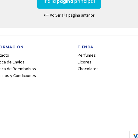
Ir a la pagina principal
Volver a la página anterior
FORMACIÓN
TIENDA
tacto
Perfumes
tica de Envíos
Licores
ítica de Reembolsos
Chocolates
minos y Condiciones