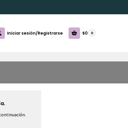
Iniciar sesión/Registrarse
$0
0
a.
continuación.