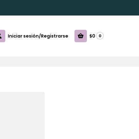
Iniciar sesión/Registrarse
$0
0