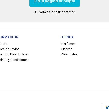
Ir a la pagina principal
Volver a la página anterior
FORMACIÓN
TIENDA
tacto
Perfumes
tica de Envíos
Licores
ítica de Reembolsos
Chocolates
minos y Condiciones