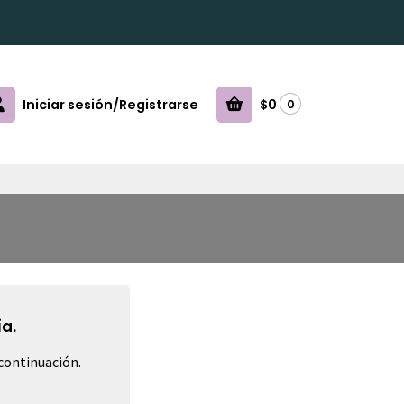
Iniciar sesión/Registrarse
$0
0
a.
continuación.