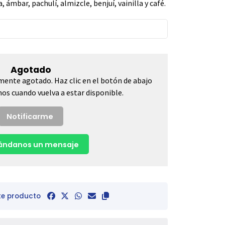
ámbar, pachulí, almizcle, benjuí, vainilla y café.
Agotado
mente agotado. Haz clic en el botón de abajo
os cuando vuelva a estar disponible.
Notificarme
ndanos un mensaje
te producto