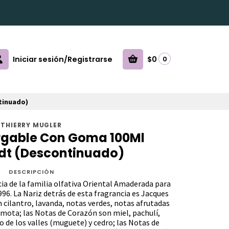
Iniciar sesión/Registrarse
$0
0
tinuado)
THIERRY MUGLER
gable Con Goma 100Ml
dt (Descontinuado)
DESCRIPCIÓN
ia de la familia olfativa Oriental Amaderada para
6. La Nariz detrás de esta fragrancia es Jacques
n cilantro, lavanda, notas verdes, notas afrutadas
mota; las Notas de Corazón son miel, pachulí,
io de los valles (muguete) y cedro; las Notas de